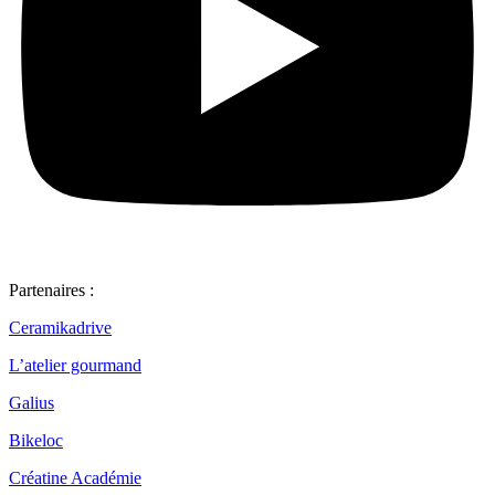
Partenaires :
Ceramikadrive
L’atelier gourmand
Galius
Bikeloc
Créatine Académie