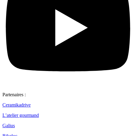
Partenaires :
Ceramikadrive
L’atelier gourmand
Galius
Bikeloc